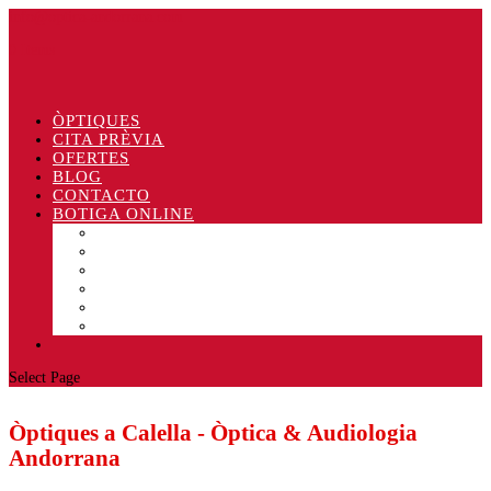
info@optica-andorrana.com
0 Items
ÒPTIQUES
CITA PRÈVIA
OFERTES
BLOG
CONTACTO
BOTIGA ONLINE
Ulleres de sol
Líquids
Lents de contacte
Antibaf
Altres
Ofertes
Select Page
Òptiques a Calella - Òptica & Audiologia
Andorrana