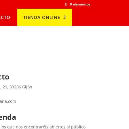
0 elementos
ACTO
TIENDA ONLINE
cto
, 29, 33206 Gijón
rana.com
ienda
 los que nos encontraréis abiertos al público: