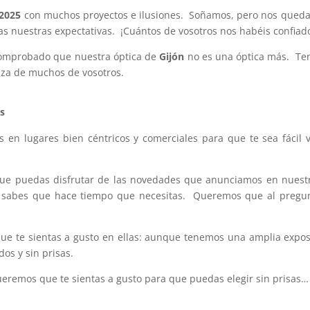
 2025
con muchos proyectos e ilusiones. Soñamos, pero nos queda
 nuestras expectativas. ¡Cuántos de vosotros nos habéis confiado 
comprobado que nuestra óptica de
Gijón
no es una óptica más. Ten
nza de muchos de vosotros.
as
 en lugares bien céntricos y comerciales para que te sea fácil v
que puedas disfrutar de las novedades que anunciamos en nuestr
ue sabes que hace tiempo que necesitas. Queremos que al pregunt
ue te sientas a gusto en ellas: aunque tenemos una amplia expo
os y sin prisas.
eremos que te sientas a gusto para que puedas elegir sin prisas… 