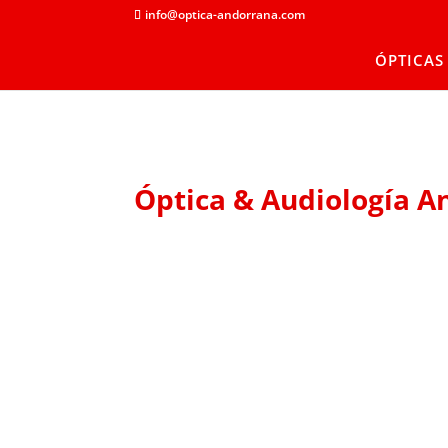
info@optica-andorrana.com
ÓPTICAS
Óptica & Audiología A