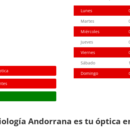
Lunes
Martes
Miércoles
Jueves
Viernes
Sábado
ptica
Domingo
ntes
iología Andorrana es tu óptica 