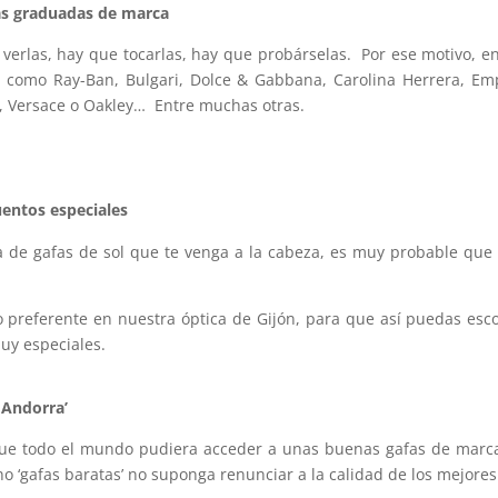
fas graduadas de marca
verlas, hay que tocarlas, hay que probárselas. Por ese motivo, e
 como Ray-Ban, Bulgari, Dolce & Gabbana, Carolina Herrera, Empo
d, Versace o Oakley… Entre muchas otras.
uentos especiales
a de gafas de sol que te venga a la cabeza, es muy probable q
 preferente en nuestra óptica de Gijón, para que así puedas esc
uy especiales.
e Andorra’
que todo el mundo pudiera acceder a unas buenas gafas de marc
 ‘gafas baratas’ no suponga renunciar a la calidad de los mejores