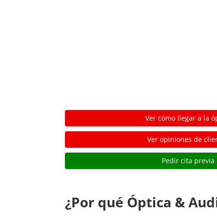
Ver cómo llegar a la ó
Ver opiniones de clie
Pedir cita previa
¿Por qué Óptica & Aud