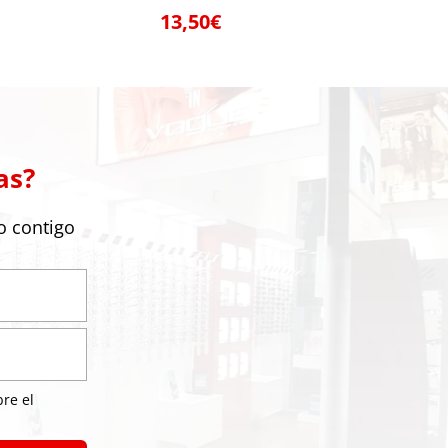
13,50
€
as?
o contigo
bre el