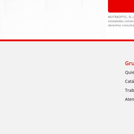
MUTRAOPTIC, SL co
novedades comerci
derechos consulta
Gr
Qui
Catá
Trab
Aten