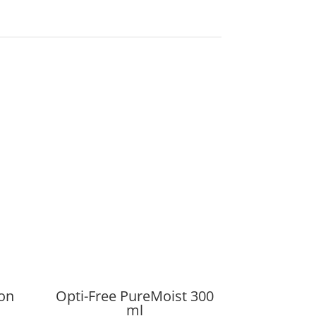
con
Opti-Free PureMoist 300
ml