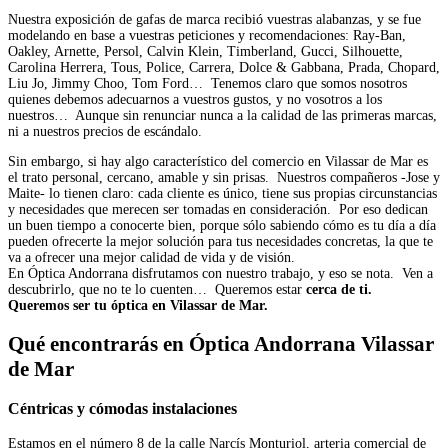
Nuestra exposición de gafas de marca recibió vuestras alabanzas, y se fue
modelando en base a vuestras peticiones y recomendaciones: Ray-Ban,
Oakley, Arnette, Persol, Calvin Klein, Timberland, Gucci, Silhouette,
Carolina Herrera, Tous, Police, Carrera, Dolce & Gabbana, Prada, Chopard,
Liu Jo, Jimmy Choo, Tom Ford… Tenemos claro que somos nosotros
quienes debemos adecuarnos a vuestros gustos, y no vosotros a los
nuestros… Aunque sin renunciar nunca a la calidad de las primeras marcas,
ni a nuestros precios de escándalo.
Sin embargo, si hay algo característico del comercio en Vilassar de Mar es
el trato personal, cercano, amable y sin prisas. Nuestros compañeros -Jose y
Maite- lo tienen claro: cada cliente es único, tiene sus propias circunstancias
y necesidades que merecen ser tomadas en consideración. Por eso dedican
un buen tiempo a conocerte bien, porque sólo sabiendo cómo es tu día a día
pueden ofrecerte la mejor solución para tus necesidades concretas, la que te
va a ofrecer una mejor calidad de vida y de visión.
En Óptica Andorrana disfrutamos con nuestro trabajo, y eso se nota. Ven a
descubrirlo, que no te lo cuenten… Queremos estar
cerca de ti.
Queremos ser tu óptica en Vilassar de Mar.
Qué encontrarás en Óptica Andorrana Vilassar
de Mar
Céntricas y cómodas instalaciones
Estamos en el número 8 de la calle Narcís Monturiol, arteria comercial de