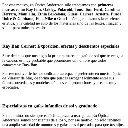
Por este motivo, en Óptica Andorrana sólo trabajamos con
primeras
marcas como Ray Ban, Oakley, Polaroid, Tous, Tom Ford, Carolina
Herrera, Maui Jim, Etnia Barcelona, Guess, Carrera, Arnette, Prada,
Dolce & Gabbana, Fila, Nike o Gucci
… Así garantizamos la excelencia
estética, y la calidad no sólo de los materiales sino de las lentes. Imagen y
salud, para todos los estilos.
Ray Ban Corner: Exposición, ofertas y descuentos especiales
Si te decimos que nos digas la primera marca de gafa de sol que te venga a
la cabeza, es muy probable que pronuncies un nombre que todos
conocemos:
Ray-Ban.
Por ese motivo, le hemos dedicado un espacio preferente en nuestra óptica
de Vilassar de Mar, de forma que puedas escoger fácilmente entre sus
últimas novedades y modelos icónicos con promociones y precios muy
especiales.
Especialistas en gafas infantiles de sol y graduado
Para un niño, no siempre es fácil empezar a usar gafas. En Óptica
Andorrana somos conscientes de ellos y, por ese motivo, no sólo tenemos
una amplia variedad de monturas y gafas de sol pensadas para que tus hijos