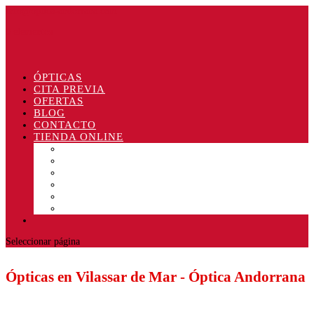
info@optica-andorrana.com
0 elementos
ÓPTICAS
CITA PREVIA
OFERTAS
BLOG
CONTACTO
TIENDA ONLINE
Gafas de sol
Lentillas
Líquidos
Antivaho
Otros
Ofertas
Seleccionar página
Ópticas en Vilassar de Mar - Óptica Andorrana