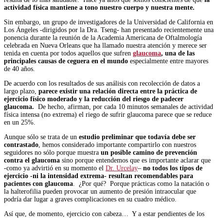
actividad física mantiene a tono nuestro cuerpo y nuestra mente.
Sin embargo, un grupo de investigadores de la Universidad de California en
Los Ángeles -dirigidos por la Dra. Tseng- han presentado recientemente una
ponencia durante la reunión de la Academia Americana de Oftalmología
celebrada en Nueva Orleans que ha llamado nuestra atención y merece ser
tenida en cuenta por todos aquellos que sufren
glaucoma
, una de las
principales causas de ceguera en el mundo
especialmente entre mayores
de 40 años.
De acuerdo con los resultados de sus análisis con recolección de datos a
largo plazo,
parece existir una relación directa entre la práctica de
ejercicio físico moderado y la reducción del riesgo de padecer
glaucoma.
De hecho, afirman, por cada 10 minutos semanales de actividad
física intensa (no extrema) el riego de sufrir glaucoma parece que se reduce
en un 25%.
Aunque sólo se trata de un
estudio preliminar que todavía debe ser
contrastado
, hemos considerado importante compartirlo con nuestros
seguidores no sólo porque muestra
un posible camino de prevención
contra el glaucoma
sino porque entendemos que es importante aclarar que
-como ya advirtió en su momento el
Dr. Urcelay
–
no todos los tipos de
ejercicio -ni la intensidad extrema- resultan recomendables para
pacientes con glaucoma
. ¿Por qué? Porque prácticas como la natación o
la halterofilia pueden provocar un aumento de presión intraocular que
podría dar lugar a graves complicaciones en su cuadro médico.
Así que, de momento, ejercicio con cabeza… Y a estar pendientes de los