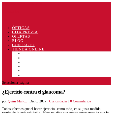
info@optica-andorrana.com
0 elementos
ÓPTICAS
CITA PREVIA
OFERTAS
BLOG
CONTACTO
TIENDA ONLINE
Gafas de sol
Lentillas
Líquidos
Antivaho
Otros
Ofertas
Seleccionar página
¿Ejercicio contra el glaucoma?
por
Quim Muñoz
|
Dic 6, 2017
|
Curiosidades
|
0 Comentarios
Todos sabemos que el hacer ejercicio -como todo, en su justa medida-
resulta de lo más saludable. Hace ya años que somos conscientes de que
la