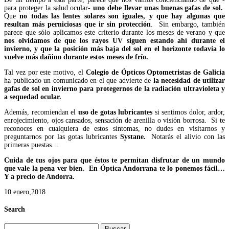
para proteger la salud ocular-
uno debe llevar unas buenas gafas de sol.
Que
no todas las lentes solares son iguales, y que hay algunas que
resultan más perniciosas que ir sin protección
. Sin embargo, también
parece que sólo aplicamos este criterio durante los meses de verano y que
nos olvidamos de que los rayos UV siguen estando ahí durante el
invierno, y que la posición más baja del sol en el horizonte todavía lo
vuelve más dañino durante estos meses de frío.
Tal vez por este motivo, el
Colegio de Ópticos Optometristas de Galicia
ha publicado un comunicado en el que advierte de
la necesidad de utilizar
gafas de sol en invierno para protegernos de la radiación ultravioleta y
a sequedad ocular.
Además, recomiendan el
uso de gotas lubricantes
si sentimos dolor, ardor,
enrojecimiento, ojos cansados, sensación de arenilla o visión borrosa. Si te
reconoces en cualquiera de estos síntomas, no dudes en visitarnos y
preguntarnos por las gotas lubricantes
Systane.
Notarás el alivio con las
primeras puestas…
Cuida de tus ojos para que éstos te permitan disfrutar de un mundo
que vale la pena ver bien. En Óptica Andorrana te lo ponemos fácil…
Y a precio de Andorra.
10 enero,2018
Search
Buscar: