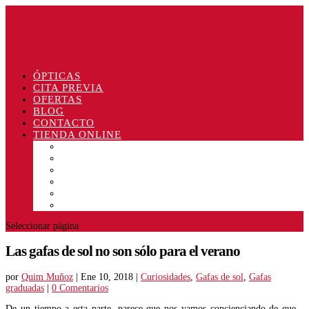
info@optica-andorrana.com
0 elementos
ÓPTICAS
CITA PREVIA
OFERTAS
BLOG
CONTACTO
TIENDA ONLINE
Gafas de sol
Lentillas
Líquidos
Antivaho
Otros
Ofertas
Seleccionar página
Las gafas de sol no son sólo para el verano
por
Quim Muñoz
|
Ene 10, 2018
|
Curiosidades
,
Gafas de sol
,
Gafas
graduadas
|
0 Comentarios
De un tiempo a esta parte, parece que nos vamos concienciando de que -