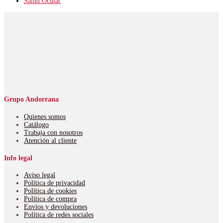
Salud Ocular
Grupo Andorrana
Quienes somos
Catálogo
Trabaja con nosotros
Atención al cliente
Info legal
Aviso legal
Política de privacidad
Política de cookies
Política de compra
Envíos y devoluciones
Política de redes sociales